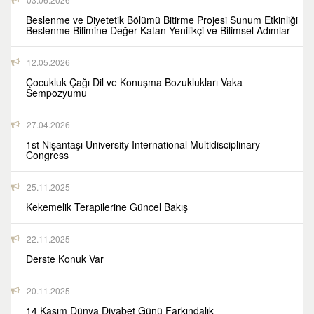
Beslenme ve Diyetetik Bölümü Bitirme Projesi Sunum Etkinliği
Beslenme Bilimine Değer Katan Yenilikçi ve Bilimsel Adımlar
12.05.2026
Çocukluk Çağı Dil ve Konuşma Bozuklukları Vaka
Sempozyumu
27.04.2026
1st Nişantaşı University International Multidisciplinary
Congress
25.11.2025
Kekemelik Terapilerine Güncel Bakış
22.11.2025
Derste Konuk Var
20.11.2025
14 Kasım Dünya Diyabet Günü Farkındalık