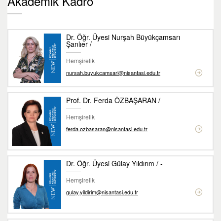
Akademik Kadro
Dr. Öğr. Üyesi Nurşah Büyükçamsarı
Şanlıer /
Hemşirelik
nursah.buyukcamsari@nisantasi.edu.tr
Prof. Dr. Ferda ÖZBAŞARAN /
Hemşirelik
ferda.ozbasaran@nisantasi.edu.tr
Dr. Öğr. Üyesi Gülay Yıldırım / -
Hemşirelik
gulay.yildirim@nisantasi.edu.tr